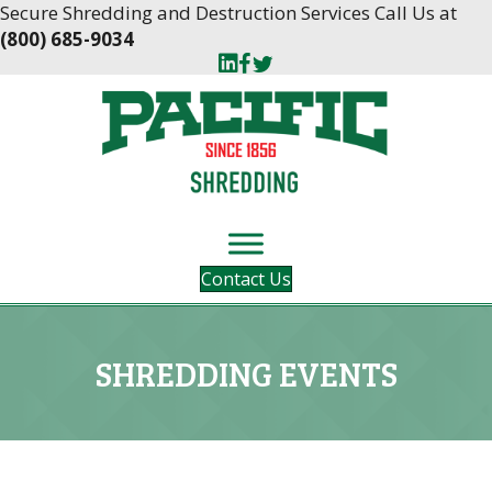
Skip
Skip
Secure Shredding and Destruction Services Call Us at
to
to
(800) 685-9034
Content
navigation
Contact Us
SHREDDING EVENTS